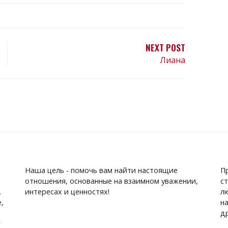
NEXT POST
Лиана
Наша цель - помочь вам найти настоящие
П
отношения, основанные на взаимном уважении,
с
.
интересах и ценностях!
л
,
н
д
г