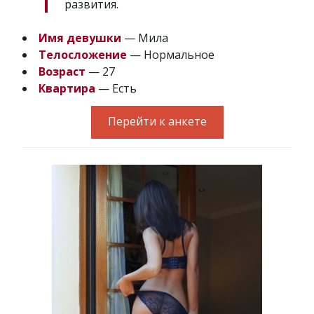
развития.
Имя девушки
— Мила
Телосложение
— Нормальное
Возраст
— 27
Квартира
— Есть
Перейти к анкете