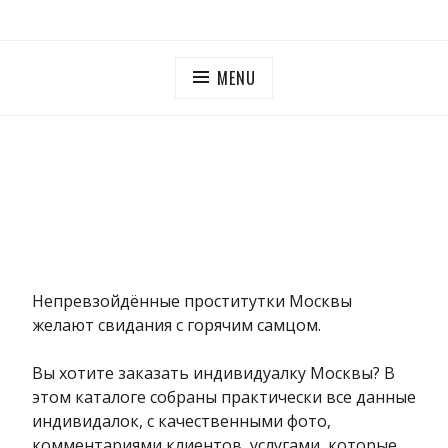
Skip
ПУТАНЫ МОСКОВСКОЙ ОБЛАСТИ
Дешевые проститутки Московская область
to
content
MENU
Непревзойдённые проститутки Москвы
желают свидания с горячим самцом.
Вы хотите заказать индивидуалку Москвы? В
этом каталоге собраны практически все данные
индивидалок, с качественными фото,
комментариями клиентов, услугами, которые