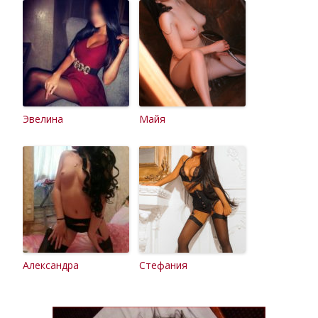
Эвелина
Майя
Александра
Стефания