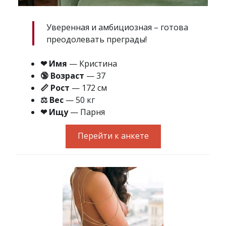
Уверенная и амбициозная – готова
преодолевать преграды!
❤ Имя
— Кристина
🔞 Возраст
— 37
📏 Рост
— 172 см
⚖ Вес
— 50 кг
❤ Ищу
— Парня
Перейти к анкете