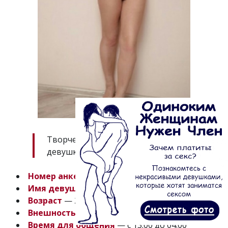
Творческая и вдохновенная
девушка!
Номер анкеты
— 15936
Имя девушки
— Анжелика
Возраст
— 27
Внешность
— Славянская
Время для общения
— с 13:00 до 04:00