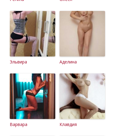
Эльвира
Аделина
Варвара
Клавдия