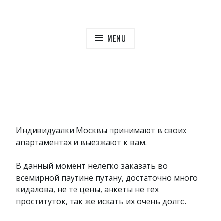
Skip
ПУТАНЫ МОСКОВСКОЙ ОБЛАСТИ
Дешевые проститутки Московская область
to
content
MENU
Индивидуалки Москвы принимают в своих
апартаментах и выезжают к вам.
В данный момент нелегко заказать во
всемирной паутине путану, достаточно много
кидалова, не те цены, анкеты не тех
проституток, так же искать их очень долго.