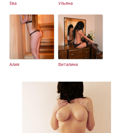
Ева
Ульяна
Алия
Виталина