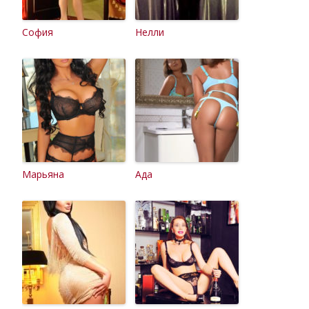
София
Нелли
Марьяна
Ада