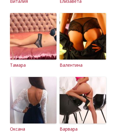
Виталия
Елизавета
Тамара
Валентина
Оксана
Варвара