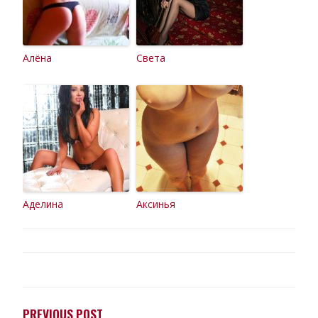
Алёна
Света
Аделина
Аксинья
НАВИГАЦИЯ
ПО
ЗАПИСЯМ
PREVIOUS POST