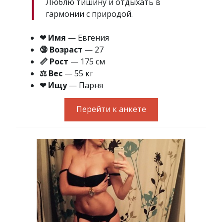
Люблю тишину и отдыхать в
гармонии с природой.
❤ Имя
— Евгения
🔞 Возраст
— 27
📏 Рост
— 175 см
⚖ Вес
— 55 кг
❤ Ищу
— Парня
Перейти к анкете