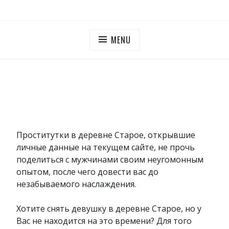
Skip
ПУТАНЫ МОСКОВСКОЙ ОБЛАСТИ
Дешевые проститутки Московская область
to
content
MENU
Проститутки в деревне Старое, открывшие
личные данные на текущем сайте, не прочь
поделиться с мужчинами своим неугомонным
опытом, после чего довести вас до
незабываемого наслаждения.
Хотите снять девушку в деревне Старое, но у
Вас не находится на это времени? Для того