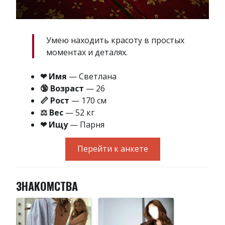
Умею находить красоту в простых
моментах и деталях.
❤ Имя
— Светлана
🔞 Возраст
— 26
📏 Рост
— 170 см
⚖ Вес
— 52 кг
❤ Ищу
— Парня
Перейти к анкете
ЗНАКОМСТВА