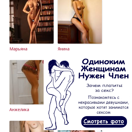
Марьяна
Янина
Анжелика
Лариса