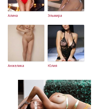
Алина
Эльмира
Анжелика
Юлия