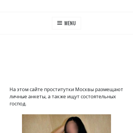
Skip
ПУТАНЫ МОСКОВСКОЙ ОБЛАСТИ
Дешевые проститутки Московская область
to
content
MENU
На этом сайте проститутки Москвы размещают
личные анкеты, а также ищут состоятельных
господ.