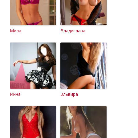
Мила
Владислава
Инна
Эльвира