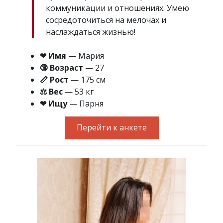
коммуникации и отношениях. Умею
сосредоточиться на мелочах и
наслаждаться жизнью!
❤ Имя
— Мария
🔞 Возраст
— 27
📏 Рост
— 175 см
⚖ Вес
— 53 кг
❤ Ищу
— Парня
Перейти к анкете