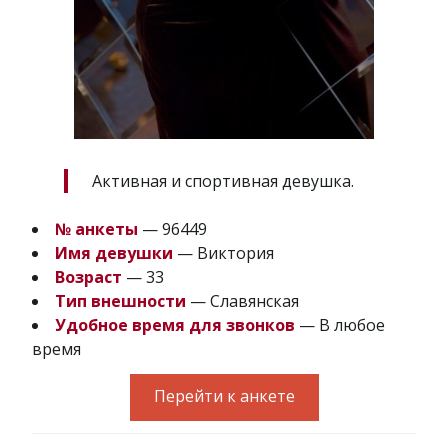
Активная и спортивная девушка.
№ анкеты
— 96449
Имя девушки
— Виктория
Возраст
— 33
Тип внешности
— Славянская
Удобное время для звонков
— В любое
время
Перейти к анкете