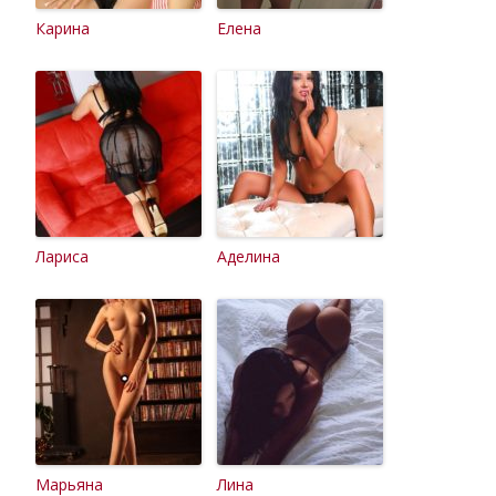
Карина
Елена
Лариса
Аделина
Марьяна
Лина