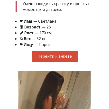
Умею находить красоту в простых
моментах и деталях.
❤ Имя
— Светлана
🔞 Возраст
— 26
📏 Рост
— 170 см
⚖ Вес
— 52 кг
❤ Ищу
— Парня
Перейти к анкете