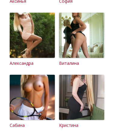
Аксинья
София
Александра
Виталина
Сабина
Кристина