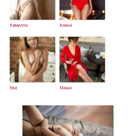
Камилла
Алина
Ева
Маша