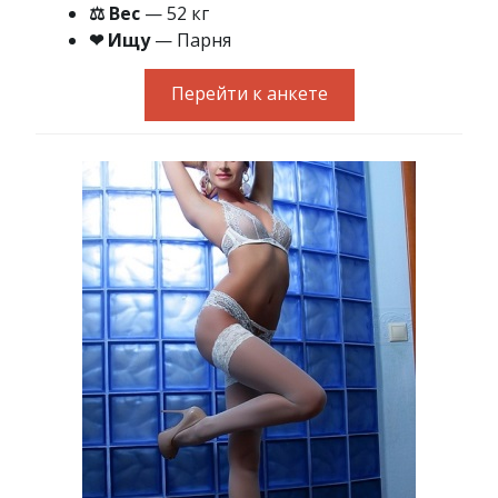
⚖ Вес
— 52 кг
❤ Ищу
— Парня
Перейти к анкете