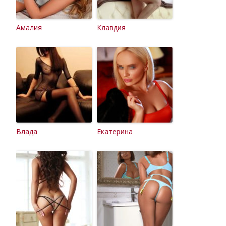
Амалия
Клавдия
Влада
Екатерина