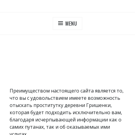
Skip
ПУТАНЫ МОСКОВСКОЙ ОБЛАСТИ
Дешевые проститутки Московская область
to
content
MENU
Преимуществом настоящего сайта является то,
что вы с удовольствием имеете возможность
отыскать проститутку деревни Гришенки,
которая будет подходить исключительно вам,
благодаря исчерпывающей информации как о
самих путанах, так и об оказываемых ими
услугах.