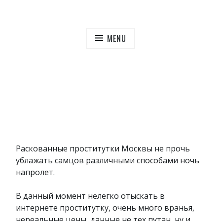
Skip
ПУТАНЫ МОСКОВСКОЙ ОБЛАСТИ
Дешевые проститутки Московская область
to
content
MENU
Раскованные проститутки Москвы не прочь
ублажать самцов различными способами ночь
напролет.
В данный момент нелегко отыскать в
интернете проститутку, очень много вранья,
нереальные цены, данные не тех путан, ну и