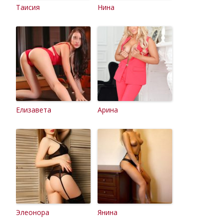
Таисия
Нина
Елизавета
Арина
Элеонора
Янина