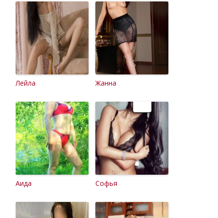
Лейла
Жанна
Аида
Софья