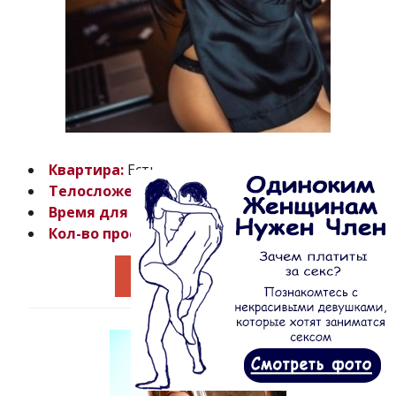
Квартира:
Есть
Телосложение:
Спортивное
Время для общения:
с 10:00 до 01:00
Кол-во просмотров:
62827
Перейти к анкете