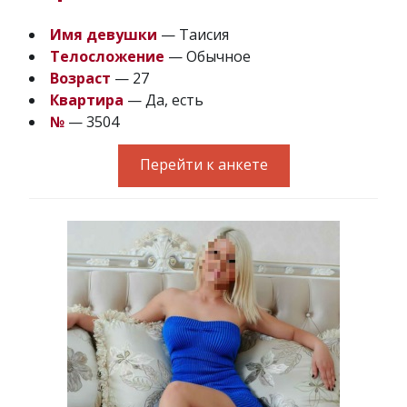
Имя девушки
— Таисия
Телосложение
— Обычное
Возраст
— 27
Квартира
— Да, есть
№
— 3504
Перейти к анкете