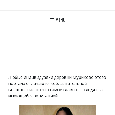
Skip
ПУТАНЫ МОСКОВСКОЙ ОБЛАСТИ
Дешевые проститутки Московская область
to
content
MENU
Любые индивидуалки деревни Муриково этого
портала отличаются соблазнительной
внешностью но что самое главное – следят за
имеющейся репутацией.