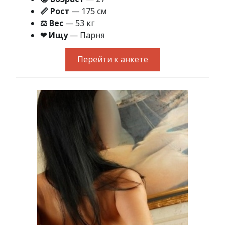
📏 Рост
— 175 см
⚖ Вес
— 53 кг
❤ Ищу
— Парня
Перейти к анкете