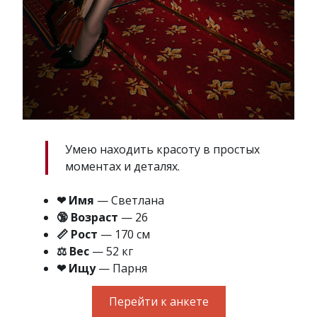
Умею находить красоту в простых
моментах и деталях.
❤ Имя
— Светлана
🔞 Возраст
— 26
📏 Рост
— 170 см
⚖ Вес
— 52 кг
❤ Ищу
— Парня
Перейти к анкете