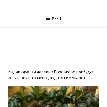
Skip
ПУТАНЫ МОСКОВСКОЙ ОБЛАСТИ
Дешевые проститутки Московская область
to
content
MENU
Индивидуалки деревни Боровково прибудут
по вызову в то место, куда вы им укажете.