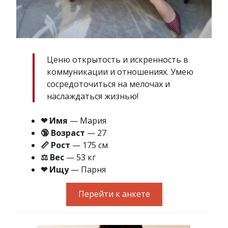
Ценю открытость и искренность в
коммуникации и отношениях. Умею
сосредоточиться на мелочах и
наслаждаться жизнью!
❤ Имя
— Мария
🔞 Возраст
— 27
📏 Рост
— 175 см
⚖ Вес
— 53 кг
❤ Ищу
— Парня
Перейти к анкете