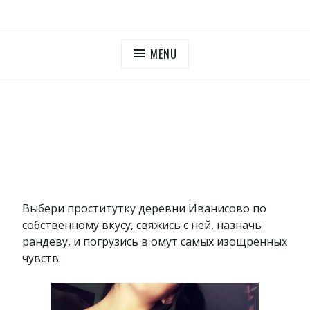
Skip
ПУТАНЫ МОСКОВСКОЙ ОБЛАСТИ
Дешевые проститутки Московская область
to
content
MENU
Выбери проститутку деревни Иванисово по
собственному вкусу, свяжись с ней, назначь
рандеву, и погрузись в омут самых изощренных
чувств.