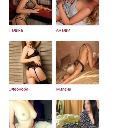
Галина
Амалия
Элеонора
Милена